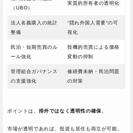
実質的所有者の透明化
（UBO）
法人名義購入の統計
“隠れ外国人需要”の可
整備
視化
民泊・短期売買のル
投機的売買による価格
ール強化
変動の抑制
管理組合ガバナンス
修繕費未納・民泊問題
の支援強化
の対策
ポイントは、
排外ではなく透明性の確保
。
市場が透明であれば、投資も居住も両立が可能。