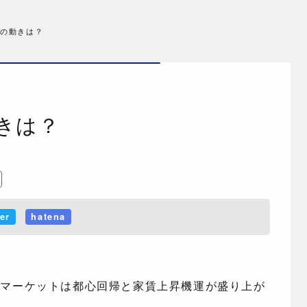
宅の動きは？
動きは？
ter
hatena
宅マーケットは都心回帰と家賃上昇機運が盛り上が