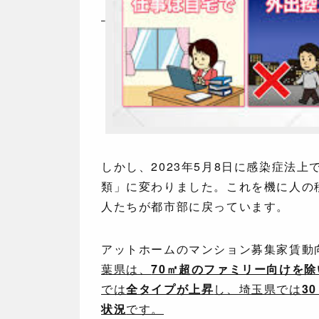
しかし、2023年5月8日に感染症法
類」に変わりました。これを機に人の
人たちが都市部に戻っています。
アットホームのマンション募集家賃動
葉県は、
70㎡超のファミリー向けを
では
全タイプが上昇
し、埼玉県では
3
状況
です。