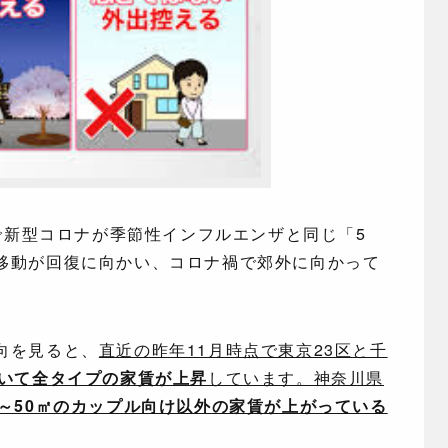
上で新型コロナが季節性インフルエンザと同じ「5
移動が回復に向かい、コロナ禍で郊外に向かって
向を見ると、
直近の昨年11月時点で東京23区と千
除いて全タイプの家賃が上昇
しています。神奈川県
0～50㎡のカップル向け以外の家賃が上がっている