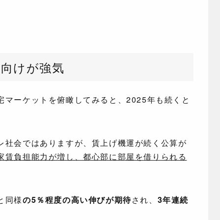
人向けが強気
マーケットを俯瞰してみると、2025年も続くと
レ社会ではありますが、賃上げ機運が続く公算が
家賃負担能力が増し、都心部に部屋を借りられる
と同様
の5％程度の高い伸びが期待
され、
3年連続
。