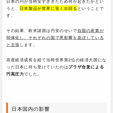
日本の円が当時安すぎぎたため何が起きたかとい
うと、
日本製品が世界に安く出回る
ということで
す。
その結果、欧米諸国は円安のせいで
自国の産業が
弱体化し、それぞれの国で悪影響を及ぼしている
と主張
します。
高度経済成長を経て当時世界第2位の経済大国にな
った日本に待ち受けていたのは
プラザ合意による
円高圧力
でした。
日本国内の影響