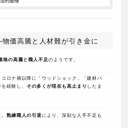
──物価高騰と人材難が引き金に
価格の高騰と職人不足
のようです。
、コロナ禍以降に「ウッドショック」「建材バ
昇を経験し、
その多くが現在も高止まり
したま
と、熟練職人の引退
により、深刻な人手不足も