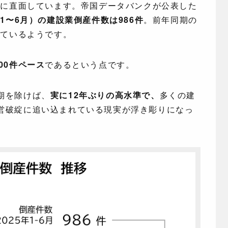
さ
に直面しています。帝国データバンクが公表した
（1〜6月）の建設業倒産件数は986件
。前年同期の
っているようです。
00件ペース
であるという点です。
期を除けば、
実に12年ぶりの高水準で、
多くの建
営破綻に追い込まれている現実が浮き彫りになっ