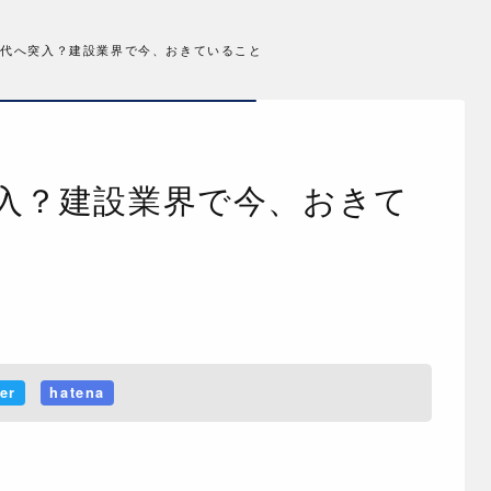
件時代へ突入？建設業界で今、おきていること
ter
hatena